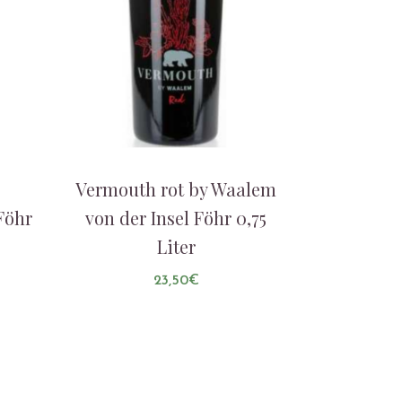
Vermouth rot by Waalem
Föhr
von der Insel Föhr 0,75
Liter
23,50
€
AUF DIE LISTE