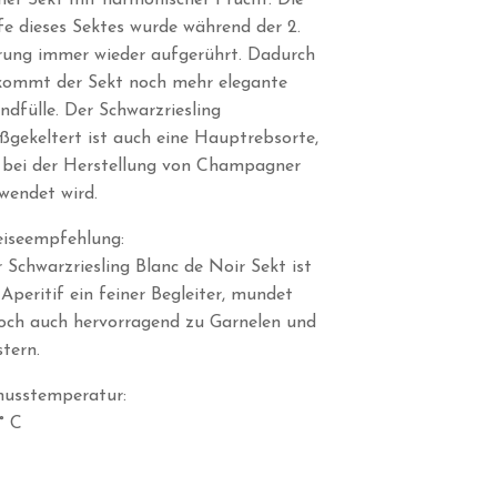
ner Sekt mit harmonischer Frucht. Die
e dieses Sektes wurde während der 2.
ung immer wieder aufgerührt. Dadurch
kommt der Sekt noch mehr elegante
dfülle. Der Schwarzriesling
ßgekeltert ist auch eine Hauptrebsorte,
 bei der Herstellung von Champagner
wendet wird.
iseempfehlung:
 Schwarzriesling Blanc de Noir Sekt ist
 Aperitif ein feiner Begleiter, mundet
och auch hervorragend zu Garnelen und
tern.
nusstemperatur:
° C