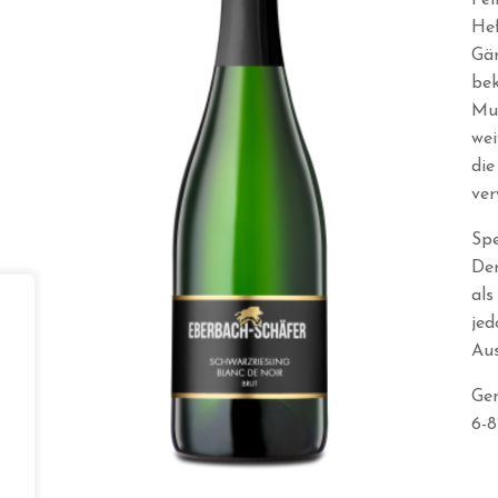
Fei
Hef
Gär
be
Mun
wei
die
ver
Spe
Der
als
jed
Aus
Ge
6-8