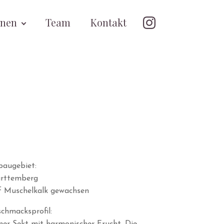
onen
Team
Kontakt
baugebiet:
rttemberg
f Muschelkalk gewachsen
chmacksprofil: