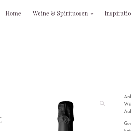
Home
Weine & Spirituosen
Inspirati
An
Wü
Au
t
Ges