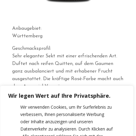
Anbaugebiet:
Württemberg
Geschmacksprofil:
Sehr eleganter Sekt mit einer erfrischenden Art.
Duftet nach reifen Quitten, auf dem Gaumen
ganz ausbalanciert und mit erhabener Frucht
ausgestattet. Die kräftige Rosé-Farbe macht auch
dem Auge viel Vergnügen.
Wir legen Wert auf Ihre Privatsphäre.
Speiseempfehlung:
Wir verwenden Cookies, um Ihr Surferlebnis zu
Der Rosé Sekt ist als Aperitif ein feiner Begleiter,
verbessern, Ihnen personalisierte Werbung
mundet jedoch auch hervorragend zu Fingerfood,
oder Inhalte anzuzeigen und unseren
Salatvariationen und zu Schinken mit
Datenverkehr zu analysieren. Durch Klicken auf
Honigmelone.