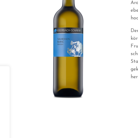
Aro
ebe
hoc
Der
kör
Fru
sch
Sta
gek
her