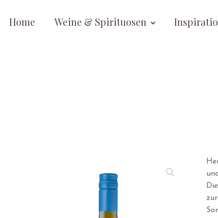
Home
Weine & Spirituosen
Inspirati
Her
und
Die
zur
So