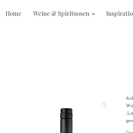
Home
Weine & Spirituosen
Inspirati
An
Wür
„La
ge