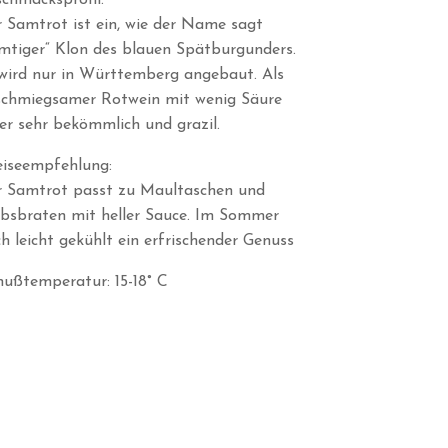
chmacksprofil:
 Samtrot ist ein, wie der Name sagt
mtiger“ Klon des blauen Spätburgunders.
wird nur in Württemberg angebaut. Als
schmiegsamer Rotwein mit wenig Säure
 er sehr bekömmlich und grazil.
iseempfehlung:
r Samtrot passt zu Maultaschen und
bsbraten mit heller Sauce. Im Sommer
h leicht gekühlt ein erfrischender Genuss
ußtemperatur: 15-18° C