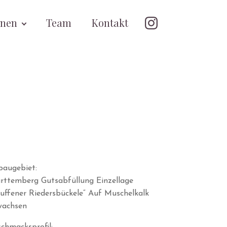
onen
Team
Kontakt
baugebiet:
ttemberg Gutsabfüllung Einzellage
uffener Riedersbückele“ Auf Muschelkalk
wachsen