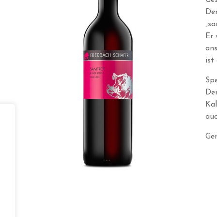
Ges
Der
„sa
Er 
an
ist
Spe
De
Kal
auc
Gen