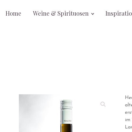
Home
Weine & Spirituosen
Inspirati
Her
alt
ers
im 
Lan