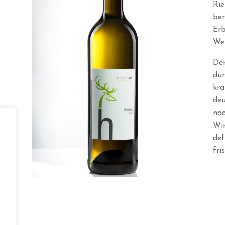
Rie
ben
Erb
Wei
Der
dur
krä
deu
nac
Wir
def
fri