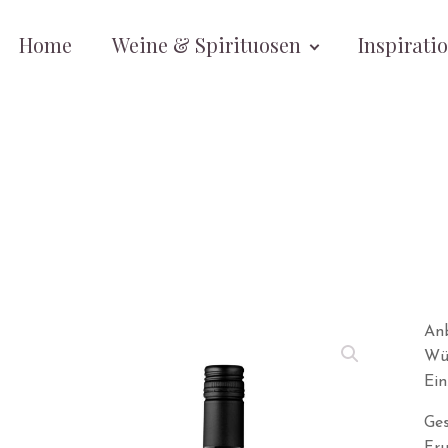
Home
Weine & Spirituosen
Inspirati
An
Wü
Ein
Ges