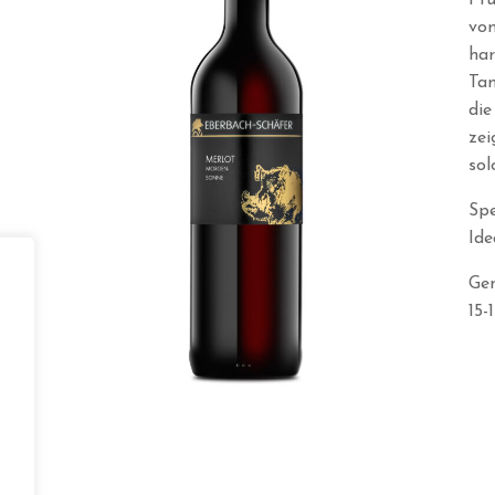
Fru
von
har
Tan
die
zei
sol
Spe
Ide
Ge
15-