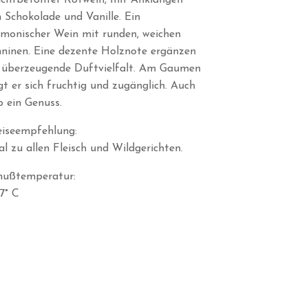
chtbetonter Rotwein, mit Anklängen
 Schokolade und Vanille. Ein
monischer Wein mit runden, weichen
ninen. Eine dezente Holznote ergänzen
 überzeugende Duftvielfalt. Am Gaumen
gt er sich fruchtig und zugänglich. Auch
o ein Genuss.
iseempfehlung:
al zu allen Fleisch und Wildgerichten.
nußtemperatur:
17° C