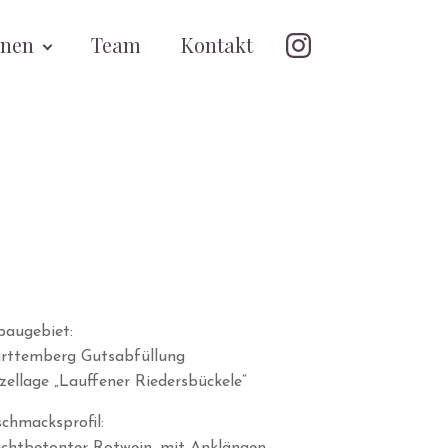
onen
Team
Kontakt
baugebiet:
rttemberg Gutsabfüllung
zellage „Lauffener Riedersbückele“
chmacksprofil: