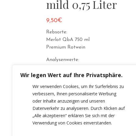
mild 0,75 Liter
9,50
€
Rebsorte:
Merlot QbA 750 ml
Premium Rotwein
Analysenwerte:
Alkohol: 12,5 %vol.
Wir legen Wert auf Ihre Privatsphäre.
Säure: 4,3 g/l
Wir verwenden Cookies, um Ihr Surferlebnis zu
Restzucker: 9,9 g/l
verbessern, Ihnen personalisierte Werbung
oder Inhalte anzuzeigen und unseren
Datenverkehr zu analysieren. Durch Klicken auf
„Alle akzeptieren“ erklären Sie sich mit der
Verwendung von Cookies einverstanden.