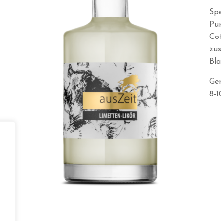
Spe
Pur
Cot
zu
Bla
Ge
8-1