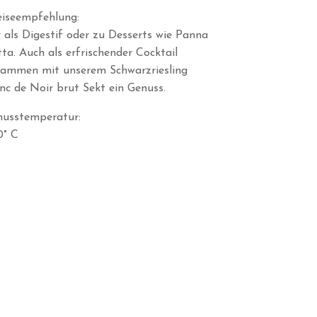
iseempfehlung:
 als Digestif oder zu Desserts wie Panna
ta. Auch als erfrischender Cocktail
sammen mit unserem Schwarzriesling
nc de Noir brut Sekt ein Genuss.
nusstemperatur:
0° C