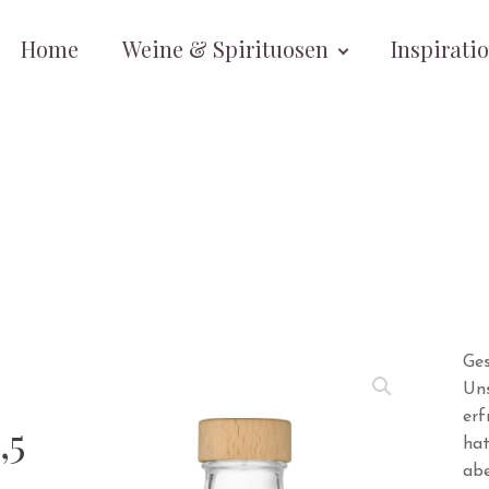
Home
Weine & Spirituosen
Inspirati
Ges
Uns
erf
,5
hat
abe