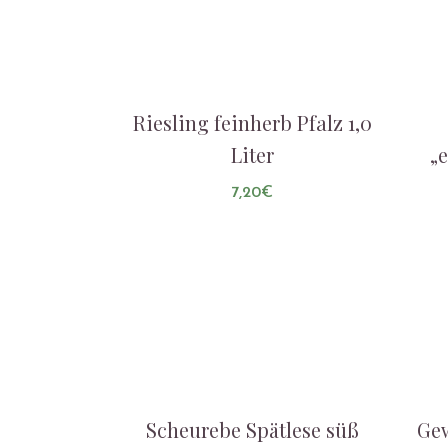
Riesling feinherb Pfalz 1,0
Liter
„e
7,20
€
AUF DIE LISTE
Scheurebe Spätlese süß
Gew