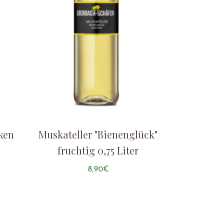
ken
Muskateller "Bienenglück"
fruchtig 0,75 Liter
8,90
€
AUF DIE LISTE