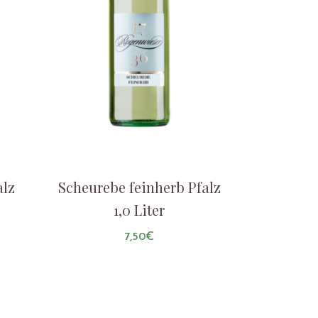
alz
Scheurebe feinherb Pfalz
1,0 Liter
7,50
€
AUF DIE LISTE