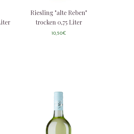
Riesling "alte Reben"
iter
trocken 0,75 Liter
10,50
€
AUF DIE LISTE