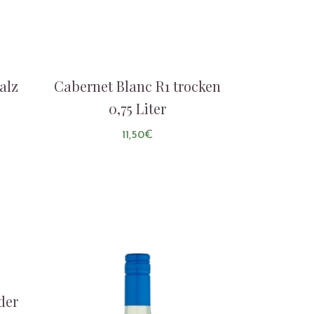
alz
Cabernet Blanc R1 trocken
0,75 Liter
11,50
€
AUF DIE LISTE
der