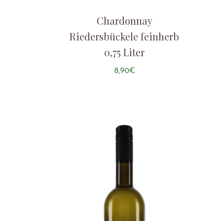
Chardonnay
Riedersbückele feinherb
0,75 Liter
8,90
€
AUF DIE LISTE