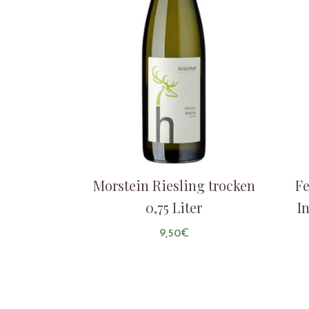
Morstein Riesling trocken
Fe
0,75 Liter
I
9,50
€
AUF DIE LISTE