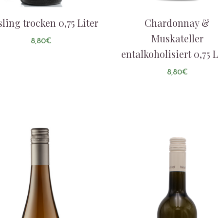
sling trocken 0,75 Liter
Chardonnay &
Muskateller
8,80
€
entalkoholisiert 0,75 L
8,80
€
AUF DIE LISTE
AUF DIE LISTE