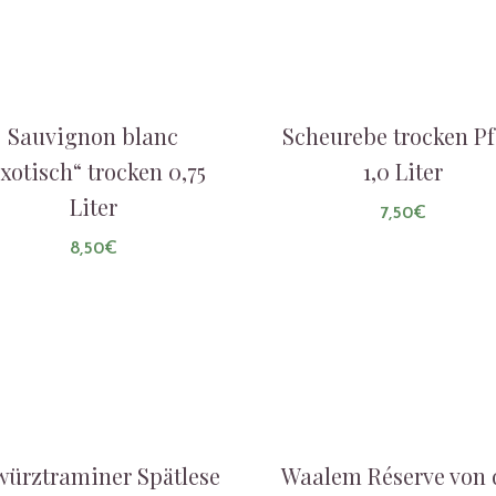
Sauvignon blanc
Scheurebe trocken Pf
xotisch“ trocken 0,75
1,0 Liter
Liter
7,50
€
8,50
€
AUF DIE LISTE
AUF DIE LISTE
ürztraminer Spätlese
Waalem Réserve von 