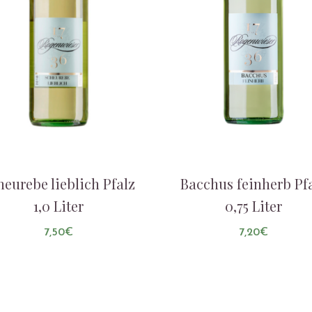
heurebe lieblich Pfalz
Bacchus feinherb Pf
1,0 Liter
0,75 Liter
7,50
€
7,20
€
AUF DIE LISTE
AUF DIE LISTE