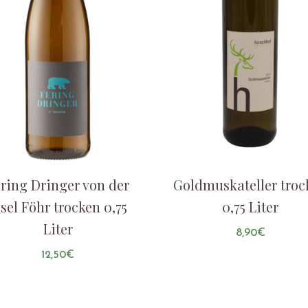
ring Dringer von der
Goldmuskateller troc
nsel Föhr trocken 0,75
0,75 Liter
Liter
8,90
€
12,50
€
AUF DIE LISTE
AUF DIE LISTE